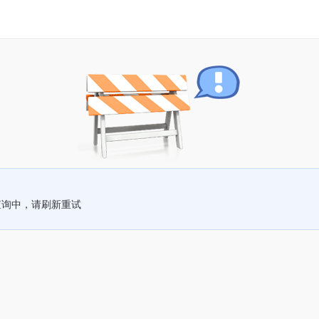
查询中，请刷新重试